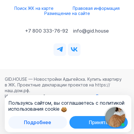
Поиск ЖК на карте
Правовая информация
Размещение на сайте
+7 800 333-76-92
info@gid.house
GID.HOUSE — Новостройки Адыгейска. Купить квартиру
в ЖК. Проектные декларации проектов на https://
наш.дом.рф.
Использование сайта означает согласие с
Лицензионным
соглашением
,
Политикой конфиденциальности
и
Пользуясь сайтом, вы соглашаетесь с политикой
Политикой обработки персональных данных
.
использования cookie
©
2026
ООО «ГИД.ХАУЗ»
Подробнее
Принять