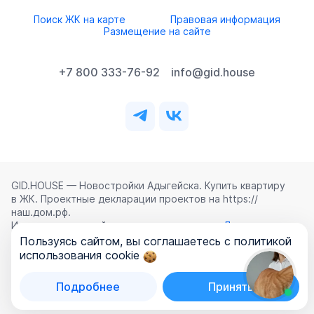
Поиск ЖК на карте
Правовая информация
Размещение на сайте
+7 800 333-76-92
info@gid.house
GID.HOUSE — Новостройки Адыгейска. Купить квартиру
в ЖК. Проектные декларации проектов на https://
наш.дом.рф.
Использование сайта означает согласие с
Лицензионным
соглашением
,
Политикой конфиденциальности
и
Пользуясь сайтом, вы соглашаетесь с политикой
Политикой обработки персональных данных
.
использования cookie
©
2026
ООО «ГИД.ХАУЗ»
Подробнее
Принять