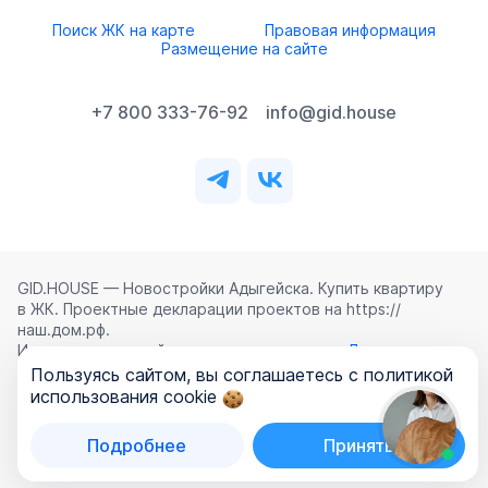
Поиск ЖК на карте
Правовая информация
Размещение на сайте
+7 800 333-76-92
info@gid.house
GID.HOUSE — Новостройки Адыгейска. Купить квартиру
в ЖК. Проектные декларации проектов на https://
наш.дом.рф.
Использование сайта означает согласие с
Лицензионным
соглашением
,
Политикой конфиденциальности
и
Пользуясь сайтом, вы соглашаетесь с политикой
Политикой обработки персональных данных
.
использования cookie
©
2026
ООО «ГИД.ХАУЗ»
Подробнее
Принять