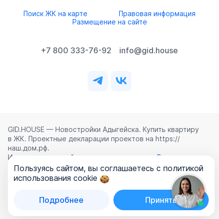
Поиск ЖК на карте
Правовая информация
Размещение на сайте
+7 800 333-76-92
info@gid.house
GID.HOUSE — Новостройки Адыгейска. Купить квартиру
в ЖК. Проектные декларации проектов на https://
наш.дом.рф.
Использование сайта означает согласие с
Лицензионным
соглашением
,
Политикой конфиденциальности
и
Пользуясь сайтом, вы соглашаетесь с политикой
Политикой обработки персональных данных
.
использования cookie
©
2026
ООО «ГИД.ХАУЗ»
Подробнее
Принять