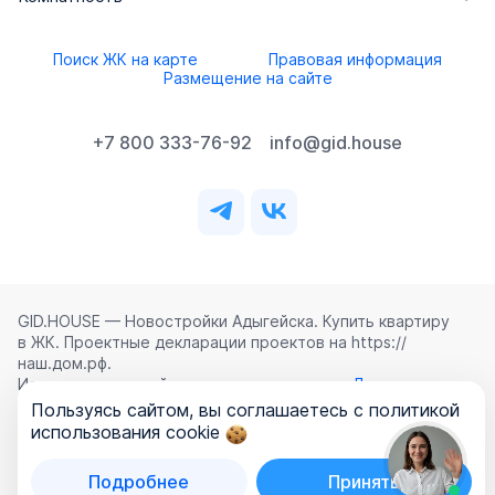
Поиск ЖК на карте
Правовая информация
Размещение на сайте
+7 800 333-76-92
info@gid.house
GID.HOUSE — Новостройки Адыгейска. Купить квартиру
в ЖК. Проектные декларации проектов на https://
наш.дом.рф.
Использование сайта означает согласие с
Лицензионным
соглашением
,
Политикой конфиденциальности
и
Пользуясь сайтом, вы соглашаетесь с политикой
Политикой обработки персональных данных
.
использования cookie
©
2026
ООО «ГИД.ХАУЗ»
Подробнее
Принять