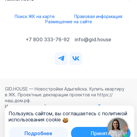
Поиск ЖК на карте
Правовая информация
Размещение на сайте
+7 800 333-76-92
info@gid.house
GID.HOUSE — Новостройки Адыгейска. Купить квартиру
в ЖК. Проектные декларации проектов на https://
наш.дом.рф.
Использование сайта означает согласие с
Лицензионным
соглашением
,
Политикой конфиденциальности
и
Пользуясь сайтом, вы соглашаетесь с политикой
Политикой обработки персональных данных
.
использования cookie
©
2026
ООО «ГИД.ХАУЗ»
Подробнее
Принять