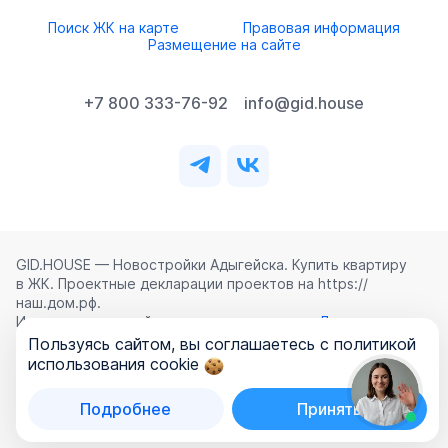
Поиск ЖК на карте
Правовая информация
Размещение на сайте
+7 800 333-76-92
info@gid.house
GID.HOUSE — Новостройки Адыгейска. Купить квартиру
в ЖК. Проектные декларации проектов на https://
наш.дом.рф.
Использование сайта означает согласие с
Лицензионным
соглашением
,
Политикой конфиденциальности
и
Пользуясь сайтом, вы соглашаетесь с политикой
Политикой обработки персональных данных
.
использования cookie
©
2026
ООО «ГИД.ХАУЗ»
Подробнее
Принять