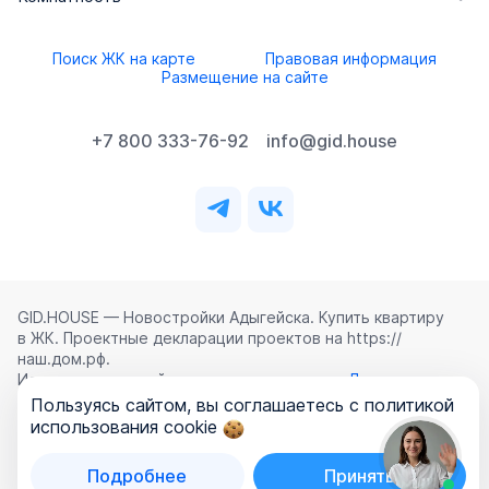
Поиск ЖК на карте
Правовая информация
Размещение на сайте
+7 800 333-76-92
info@gid.house
GID.HOUSE — Новостройки Адыгейска. Купить квартиру
в ЖК. Проектные декларации проектов на https://
наш.дом.рф.
Использование сайта означает согласие с
Лицензионным
соглашением
,
Политикой конфиденциальности
и
Пользуясь сайтом, вы соглашаетесь с политикой
Политикой обработки персональных данных
.
использования cookie
©
2026
ООО «ГИД.ХАУЗ»
Подробнее
Принять