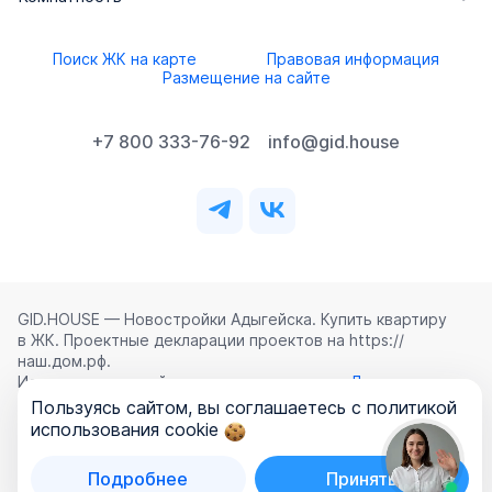
Поиск ЖК на карте
Правовая информация
Размещение на сайте
+7 800 333-76-92
info@gid.house
GID.HOUSE — Новостройки Адыгейска. Купить квартиру
в ЖК. Проектные декларации проектов на https://
наш.дом.рф.
Использование сайта означает согласие с
Лицензионным
соглашением
,
Политикой конфиденциальности
и
Пользуясь сайтом, вы соглашаетесь с политикой
Политикой обработки персональных данных
.
использования cookie
©
2026
ООО «ГИД.ХАУЗ»
Подробнее
Принять