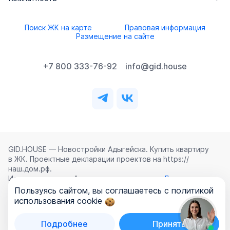
Поиск ЖК на карте
Правовая информация
Размещение на сайте
+7 800 333-76-92
info@gid.house
GID.HOUSE — Новостройки Адыгейска. Купить квартиру
в ЖК. Проектные декларации проектов на https://
наш.дом.рф.
Использование сайта означает согласие с
Лицензионным
соглашением
,
Политикой конфиденциальности
и
Пользуясь сайтом, вы соглашаетесь с политикой
Политикой обработки персональных данных
.
использования cookie
©
2026
ООО «ГИД.ХАУЗ»
Подробнее
Принять