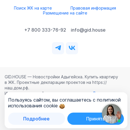
Поиск ЖК на карте
Правовая информация
Размещение на сайте
+7 800 333-76-92
info@gid.house
GID.HOUSE — Новостройки Адыгейска. Купить квартиру
в ЖК. Проектные декларации проектов на https://
наш.дом.рф.
Использование сайта означает согласие с
Лицензионным
соглашением
,
Политикой конфиденциальности
и
Пользуясь сайтом, вы соглашаетесь с политикой
Политикой обработки персональных данных
.
использования cookie
©
2026
ООО «ГИД.ХАУЗ»
Подробнее
Принять