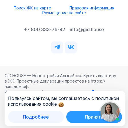
Поиск ЖК на карте
Правовая информация
Размещение на сайте
+7 800 333-76-92
info@gid.house
GID.HOUSE — Новостройки Адыгейска. Купить квартиру
в ЖК. Проектные декларации проектов на https://
наш.дом.рф.
Использование сайта означает согласие с
Лицензионным
соглашением
,
Политикой конфиденциальности
и
Пользуясь сайтом, вы соглашаетесь с политикой
Политикой обработки персональных данных
.
использования cookie
©
2026
ООО «ГИД.ХАУЗ»
Подробнее
Принять