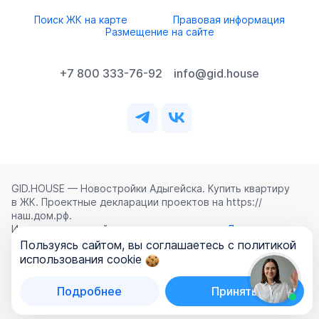
Поиск ЖК на карте
Правовая информация
Размещение на сайте
+7 800 333-76-92
info@gid.house
GID.HOUSE — Новостройки Адыгейска. Купить квартиру
в ЖК. Проектные декларации проектов на https://
наш.дом.рф.
Использование сайта означает согласие с
Лицензионным
соглашением
,
Политикой конфиденциальности
и
Пользуясь сайтом, вы соглашаетесь с политикой
Политикой обработки персональных данных
.
использования cookie
©
2026
ООО «ГИД.ХАУЗ»
Подробнее
Принять