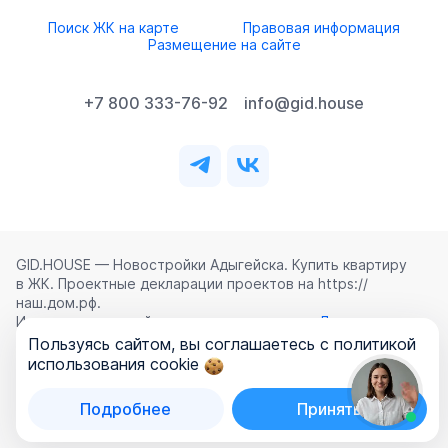
Поиск ЖК на карте
Правовая информация
Размещение на сайте
+7 800 333-76-92
info@gid.house
GID.HOUSE — Новостройки Адыгейска. Купить квартиру
в ЖК. Проектные декларации проектов на https://
наш.дом.рф.
Использование сайта означает согласие с
Лицензионным
соглашением
,
Политикой конфиденциальности
и
Пользуясь сайтом, вы соглашаетесь с политикой
Политикой обработки персональных данных
.
использования cookie
©
2026
ООО «ГИД.ХАУЗ»
Подробнее
Принять