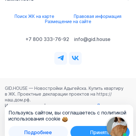
Поиск ЖК на карте
Правовая информация
Размещение на сайте
+7 800 333-76-92
info@gid.house
GID.HOUSE — Новостройки Адыгейска. Купить квартиру
в ЖК. Проектные декларации проектов на https://
наш.дом.рф.
Использование сайта означает согласие с
Лицензионным
соглашением
,
Политикой конфиденциальности
и
Пользуясь сайтом, вы соглашаетесь с политикой
Политикой обработки персональных данных
.
использования cookie
©
2026
ООО «ГИД.ХАУЗ»
Подробнее
Принять