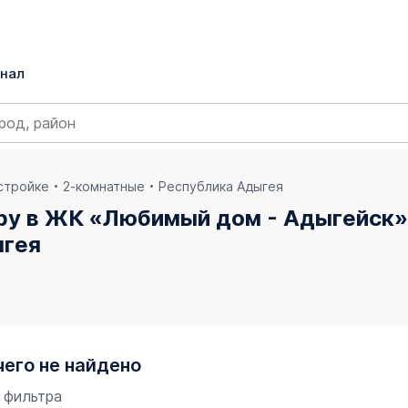
нал
остройке
2-комнатные
Республика Адыгея
ру в ЖК «Любимый дом - Адыгейск
ыгея
чего не найдено
 фильтра