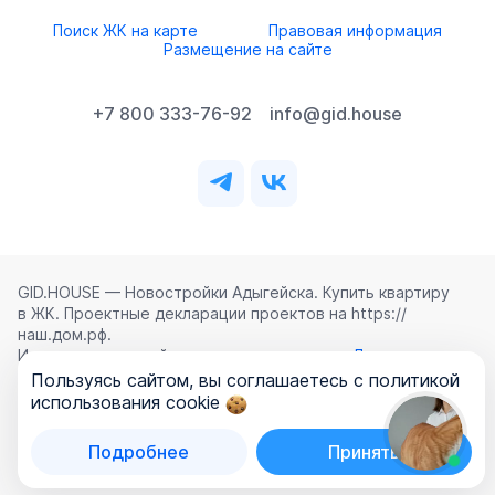
Поиск ЖК на карте
Правовая информация
Размещение на сайте
+7 800 333-76-92
info@gid.house
GID.HOUSE — Новостройки Адыгейска. Купить квартиру
в ЖК. Проектные декларации проектов на https://
наш.дом.рф.
Использование сайта означает согласие с
Лицензионным
соглашением
,
Политикой конфиденциальности
и
Пользуясь сайтом, вы соглашаетесь с политикой
Политикой обработки персональных данных
.
использования cookie
©
2026
ООО «ГИД.ХАУЗ»
Подробнее
Принять