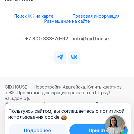
Поиск ЖК на карте
Правовая информация
Размещение на сайте
+7 800 333-76-92
info@gid.house
GID.HOUSE — Новостройки Адыгейска. Купить квартиру
в ЖК. Проектные декларации проектов на https://
наш.дом.рф.
Использование сайта означает согласие с
Лицензионным
соглашением
,
Политикой конфиденциальности
и
Пользуясь сайтом, вы соглашаетесь с политикой
Политикой обработки персональных данных
.
использования cookie
©
2026
ООО «ГИД.ХАУЗ»
Подробнее
Принять