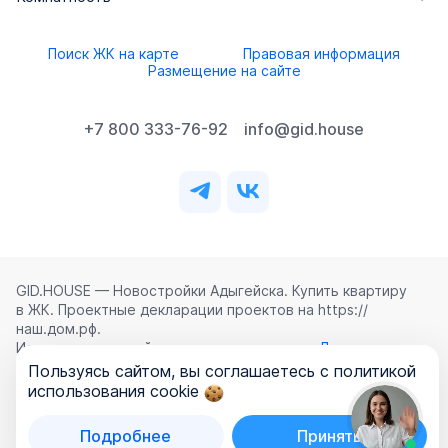
Поиск ЖК на карте
Правовая информация
Размещение на сайте
+7 800 333-76-92
info@gid.house
GID.HOUSE — Новостройки Адыгейска. Купить квартиру
в ЖК. Проектные декларации проектов на https://
наш.дом.рф.
Использование сайта означает согласие с
Лицензионным
соглашением
,
Политикой конфиденциальности
и
Пользуясь сайтом, вы соглашаетесь с политикой
Политикой обработки персональных данных
.
использования cookie
©
2026
ООО «ГИД.ХАУЗ»
Подробнее
Принять