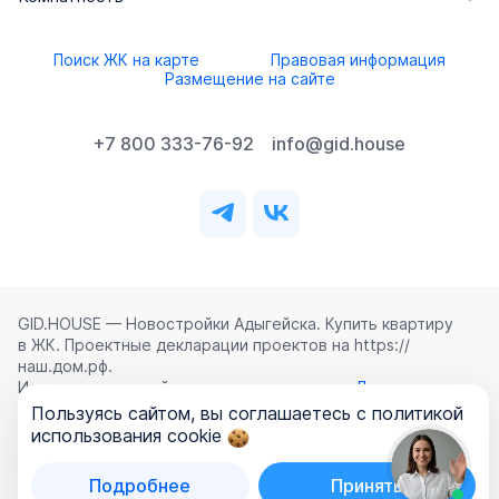
Поиск ЖК на карте
Правовая информация
Размещение на сайте
+7 800 333-76-92
info@gid.house
GID.HOUSE — Новостройки Адыгейска. Купить квартиру
в ЖК. Проектные декларации проектов на https://
наш.дом.рф.
Использование сайта означает согласие с
Лицензионным
соглашением
,
Политикой конфиденциальности
и
Пользуясь сайтом, вы соглашаетесь с политикой
Политикой обработки персональных данных
.
использования cookie
©
2026
ООО «ГИД.ХАУЗ»
Подробнее
Принять