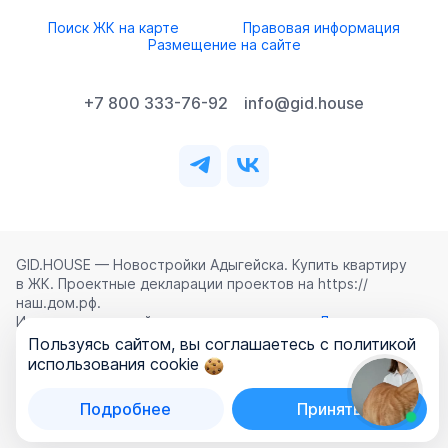
Поиск ЖК на карте
Правовая информация
Размещение на сайте
+7 800 333-76-92
info@gid.house
GID.HOUSE — Новостройки Адыгейска. Купить квартиру
в ЖК. Проектные декларации проектов на https://
наш.дом.рф.
Использование сайта означает согласие с
Лицензионным
соглашением
,
Политикой конфиденциальности
и
Пользуясь сайтом, вы соглашаетесь с политикой
Политикой обработки персональных данных
.
использования cookie
©
2026
ООО «ГИД.ХАУЗ»
Подробнее
Принять