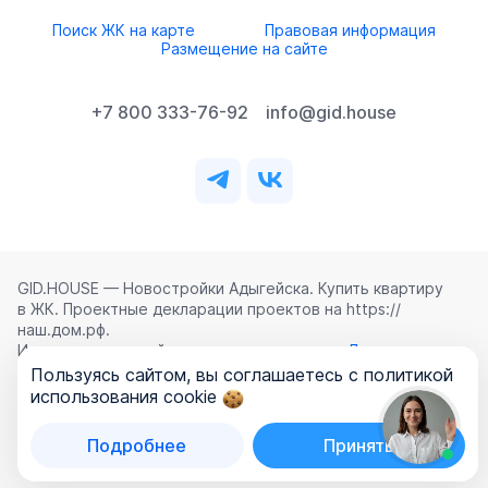
Поиск ЖК на карте
Правовая информация
Размещение на сайте
+7 800 333-76-92
info@gid.house
GID.HOUSE — Новостройки Адыгейска. Купить квартиру
в ЖК. Проектные декларации проектов на https://
наш.дом.рф.
Использование сайта означает согласие с
Лицензионным
соглашением
,
Политикой конфиденциальности
и
Пользуясь сайтом, вы соглашаетесь с политикой
Политикой обработки персональных данных
.
использования cookie
©
2026
ООО «ГИД.ХАУЗ»
Подробнее
Принять