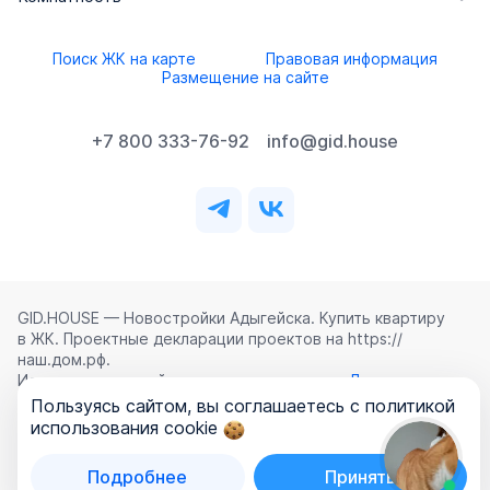
Поиск ЖК на карте
Правовая информация
Размещение на сайте
+7 800 333-76-92
info@gid.house
GID.HOUSE — Новостройки Адыгейска. Купить квартиру
в ЖК. Проектные декларации проектов на https://
наш.дом.рф.
Использование сайта означает согласие с
Лицензионным
соглашением
,
Политикой конфиденциальности
и
Пользуясь сайтом, вы соглашаетесь с политикой
Политикой обработки персональных данных
.
использования cookie
©
2026
ООО «ГИД.ХАУЗ»
Подробнее
Принять