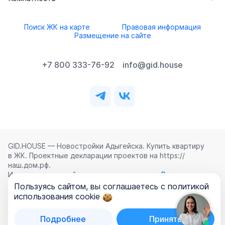
Поиск ЖК на карте
Правовая информация
Размещение на сайте
+7 800 333-76-92
info@gid.house
GID.HOUSE — Новостройки Адыгейска. Купить квартиру
в ЖК. Проектные декларации проектов на https://
наш.дом.рф.
Использование сайта означает согласие с
Лицензионным
соглашением
,
Политикой конфиденциальности
и
Пользуясь сайтом, вы соглашаетесь с политикой
Политикой обработки персональных данных
.
использования cookie
©
2026
ООО «ГИД.ХАУЗ»
Подробнее
Принять