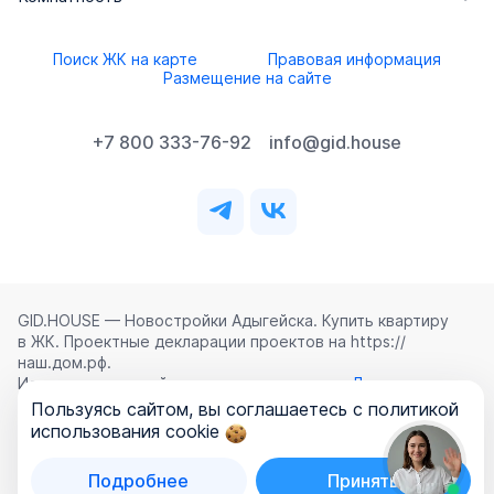
Поиск ЖК на карте
Правовая информация
Размещение на сайте
+7 800 333-76-92
info@gid.house
GID.HOUSE — Новостройки Адыгейска. Купить квартиру
в ЖК. Проектные декларации проектов на https://
наш.дом.рф.
Использование сайта означает согласие с
Лицензионным
соглашением
,
Политикой конфиденциальности
и
Пользуясь сайтом, вы соглашаетесь с политикой
Политикой обработки персональных данных
.
использования cookie
©
2026
ООО «ГИД.ХАУЗ»
Подробнее
Принять