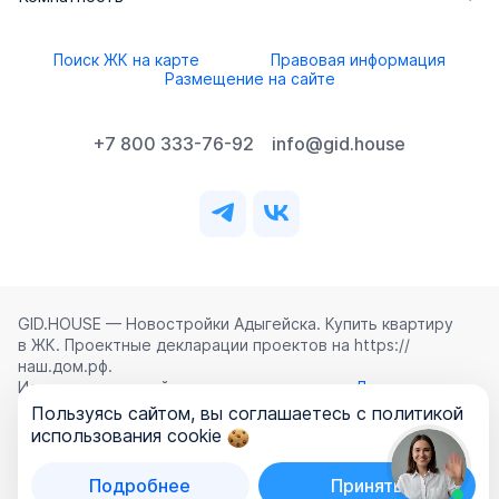
Поиск ЖК на карте
Правовая информация
Размещение на сайте
+7 800 333-76-92
info@gid.house
GID.HOUSE — Новостройки Адыгейска. Купить квартиру
в ЖК. Проектные декларации проектов на https://
наш.дом.рф.
Использование сайта означает согласие с
Лицензионным
соглашением
,
Политикой конфиденциальности
и
Пользуясь сайтом, вы соглашаетесь с политикой
Политикой обработки персональных данных
.
использования cookie
©
2026
ООО «ГИД.ХАУЗ»
Подробнее
Принять