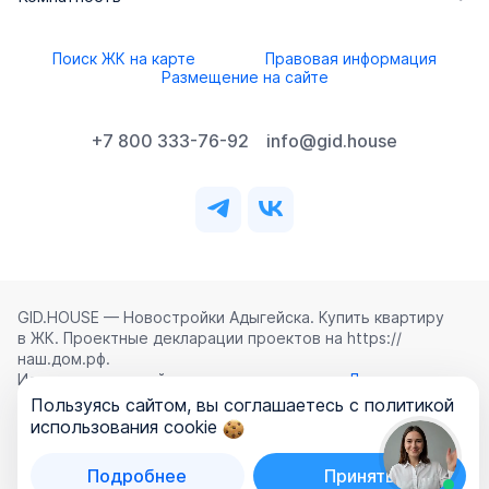
Поиск ЖК на карте
Правовая информация
Размещение на сайте
+7 800 333-76-92
info@gid.house
GID.HOUSE — Новостройки Адыгейска. Купить квартиру
в ЖК. Проектные декларации проектов на https://
наш.дом.рф.
Использование сайта означает согласие с
Лицензионным
соглашением
,
Политикой конфиденциальности
и
Пользуясь сайтом, вы соглашаетесь с политикой
Политикой обработки персональных данных
.
использования cookie
©
2026
ООО «ГИД.ХАУЗ»
Подробнее
Принять