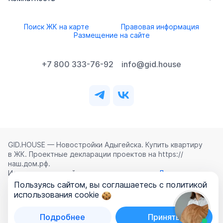
Поиск ЖК на карте
Правовая информация
Размещение на сайте
+7 800 333-76-92
info@gid.house
GID.HOUSE — Новостройки Адыгейска. Купить квартиру
в ЖК. Проектные декларации проектов на https://
наш.дом.рф.
Использование сайта означает согласие с
Лицензионным
соглашением
,
Политикой конфиденциальности
и
Пользуясь сайтом, вы соглашаетесь с политикой
Политикой обработки персональных данных
.
использования cookie
©
2026
ООО «ГИД.ХАУЗ»
Подробнее
Принять