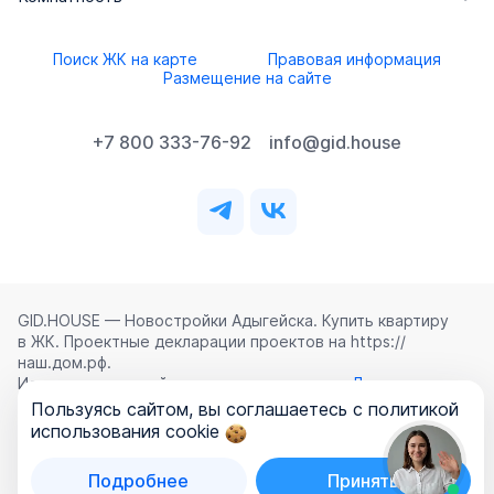
Поиск ЖК на карте
Правовая информация
Размещение на сайте
+7 800 333-76-92
info@gid.house
GID.HOUSE — Новостройки Адыгейска. Купить квартиру
в ЖК. Проектные декларации проектов на https://
наш.дом.рф.
Использование сайта означает согласие с
Лицензионным
соглашением
,
Политикой конфиденциальности
и
Пользуясь сайтом, вы соглашаетесь с политикой
Политикой обработки персональных данных
.
использования cookie
©
2026
ООО «ГИД.ХАУЗ»
Подробнее
Принять