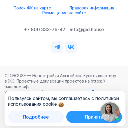
Поиск ЖК на карте
Правовая информация
Размещение на сайте
+7 800 333-76-92
info@gid.house
GID.HOUSE — Новостройки Адыгейска. Купить квартиру
в ЖК. Проектные декларации проектов на https://
наш.дом.рф.
Использование сайта означает согласие с
Лицензионным
соглашением
,
Политикой конфиденциальности
и
Пользуясь сайтом, вы соглашаетесь с политикой
Политикой обработки персональных данных
.
использования cookie
©
2026
ООО «ГИД.ХАУЗ»
Подробнее
Принять