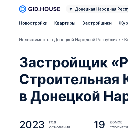
Донецкая Народная Респ
Новостройки
Квартиры
Застройщики
Жур
Недвижимость в Донецкой Народной Республике
В
Застройщик «Р
Строительная 
в Донецкой На
2023
19
год
домов
основания
строитс