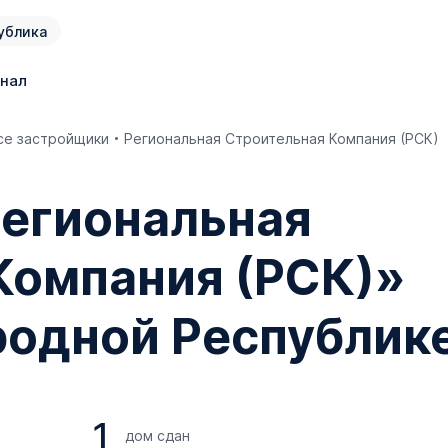
ублика
нал
се застройщики
Региональная Строительная Компания (РСК)
егиональная
Компания (РСК)»
родной Республик
1
дом сдан
я