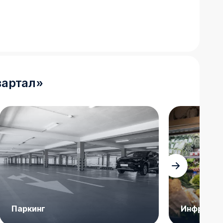
вартал
»
Паркинг
Инфрастр