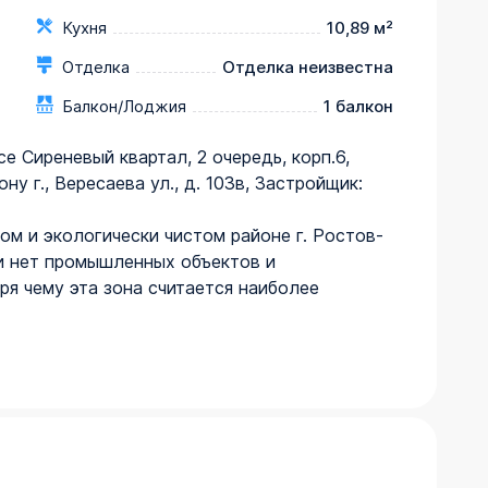
Кухня
10,89 м²
Отделка
Отделка неизвестна
Балкон/Лоджия
1 балкон
ксе Сиреневый квартал, 2 очередь, корп.6, 
ну г., Вересаева ул., д. 103в, Застройщик: 
м и экологически чистом районе г. Ростов-
и нет промышленных объектов и 
ря чему эта зона считается наиболее 
а 40-летия Победы, где размещено 
ртивных и торговых центров, школ, детских 
ом, с отдельным подъездом. Жилые 
ервый этаж – коммерческие помещения, 10-й 
ный. Высота жилых этажей 2,8 м.
