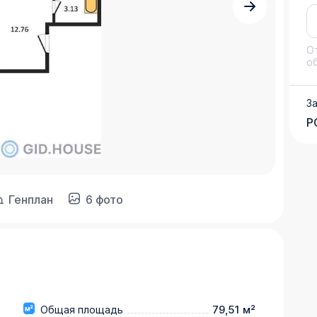
О
о
З
Р
Генплан
6 фото
Общая площадь
79,51 м²