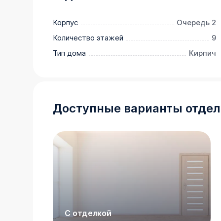
Благоустройство придомовой территории 
дорожек, детской площадки и зоны для о
Корпус
Очередь 2
парковочные места.
Количество этажей
9
Тип дома
Кирпич
Доступные варианты отдел
С отделкой