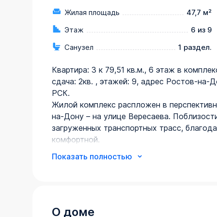
Жилая площадь
47,7 м²
Этаж
6 из 9
Санузел
1 раздел.
Квартира: 3 к 79,51 кв.м., 6 этаж в компле
сдача: 2кв. , этажей: 9, адрес Ростов-на-До
РСК.

Жилой комплекс распложен в перспективно
на-Дону – на улице Вересаева. Поблизост
загруженных транспортных трасс, благода
комфортной.

В шаговой доступности расположена улиц
Показать полностью
множественное количество магазинов, спо
садов и других объектов инфраструктуры.

Каждая секция – отдельный 10-этажный д
квартиры расположены со 2 по 9 этажи. П
- технический этаж. Дом полностью кирпич
О доме