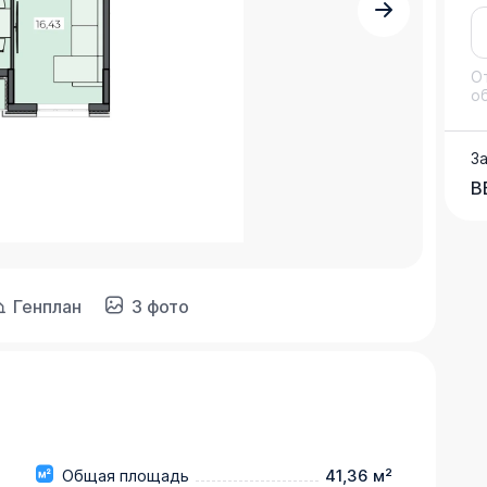
О
о
З
В
Генплан
3 фото
Общая площадь
41,36 м²