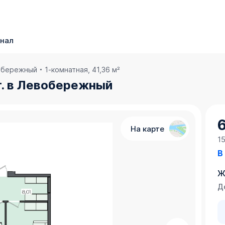
нал
вобережный
1-комнатная, 41,36 м²
эт. в Левобережный
6
На карте
1
В
Ж
Д