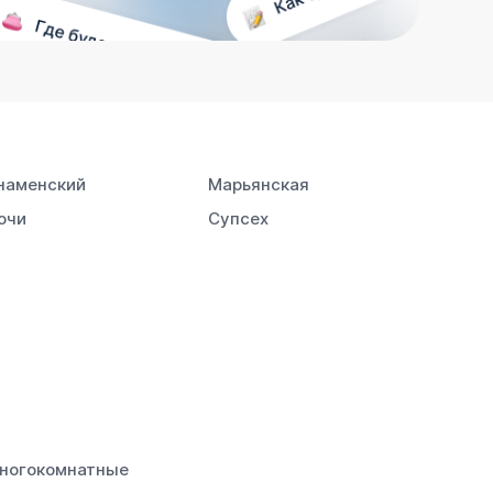
наменский
Марьянская
очи
Супсех
ногокомнатные