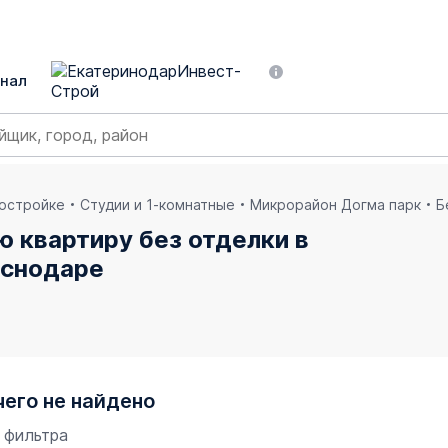
нал
востройке
Студии и 1-комнатные
Микрорайон Догма парк
Б
ю квартиру без отделки в
аснодаре
чего не найдено
 фильтра