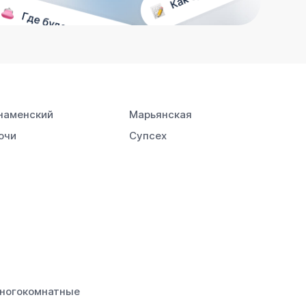
наменский
Марьянская
очи
Супсех
ногокомнатные