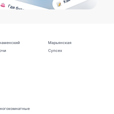
наменский
Марьянская
очи
Супсех
ногокомнатные