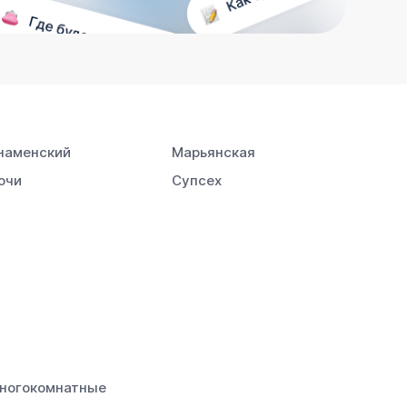
наменский
Марьянская
очи
Супсех
ногокомнатные