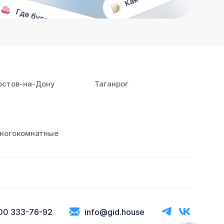
остов‑на‑Дону
Таганрог
ногокомнатные
00 333-76-92
info@gid.house