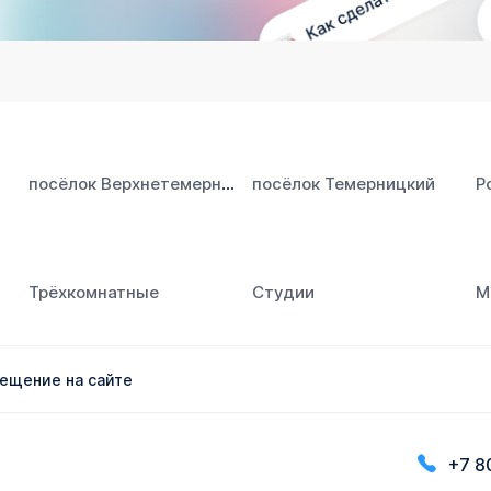
посёлок Верхнетемерницкий
посёлок Темерницкий
Р
Трёхкомнатные
Студии
М
ещение на сайте
+7 8