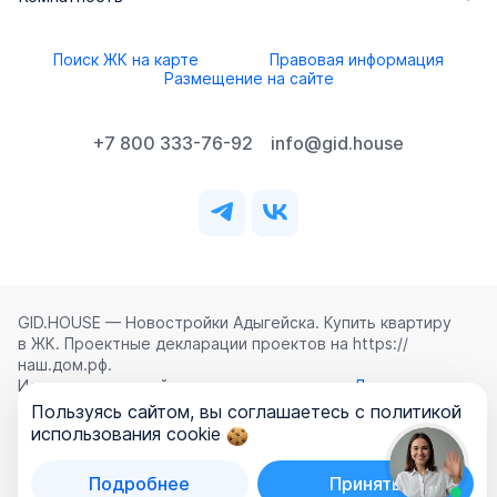
Поиск ЖК на карте
Правовая информация
Размещение на сайте
+7 800 333-76-92
info@gid.house
GID.HOUSE — Новостройки Адыгейска. Купить квартиру
в ЖК. Проектные декларации проектов на https://
наш.дом.рф.
Использование сайта означает согласие с
Лицензионным
соглашением
,
Политикой конфиденциальности
и
Пользуясь сайтом, вы соглашаетесь с политикой
Политикой обработки персональных данных
.
использования cookie
©
2026
ООО «ГИД.ХАУЗ»
Подробнее
Принять